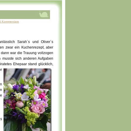
5 Kommentare
nlässlich Sarah´s und Oliver´s
en zwar ein Kuchenrezept, aber
 dann war die Trauung vollzogen
n musste sich anderen Aufgaben
ratetes Ehepaar stand glücklich,
or
en
en
e
ls