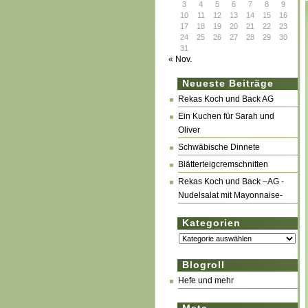
3
4
5
6
7
8
9
10
11
12
13
14
15
16
17
18
19
20
21
22
23
24
25
26
27
28
29
30
31
« Nov.
Neueste Beiträge
Rekas Koch und Back AG
Ein Kuchen für Sarah und
Oliver
Schwäbische Dinnete
Blätterteigcremschnitten
Rekas Koch und Back –AG -
Nudelsalat mit Mayonnaise-
Kategorien
Kategorien
Blogroll
Hefe und mehr