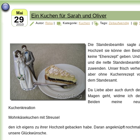
Mai
Ein Kuchen für Sarah und Oliver
29
Autor:
Reka
|
Kategorie:
Kuchen
|
Tags:
Zeitaufwendig
|
2010
Die Standesbeamtin sagte a
Hochzeit sie könne den Beid
keine “Eherezept” geben. Und
und die nette Standesbeamti
zuwenden. Unser frisch verhei
aber ohne
Kuchenrezept v
dem Standesamt.
Da Liebe aber auch durch d
Magen geht, widme ich d
Beiden meine neu
Kuchenkreation
Mohnkäsekuchen mit Streusel
den ich eigens zu ihrer Hochzeit gebacken habe. Daran angeknüpft nochma
unsere Glückwünsche.