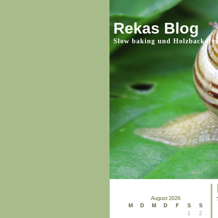
Rekas Blog
Slow baking und Holzbackofe
August 2026
M
D
M
D
F
S
S
1
2