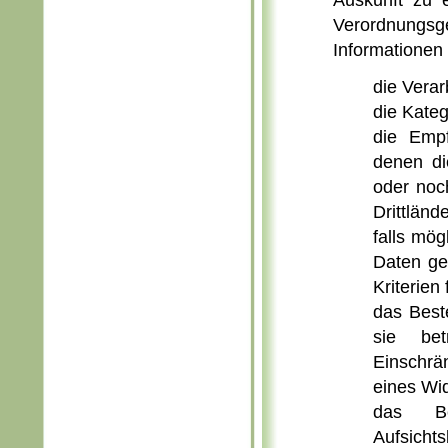
Verordnungsg
Informationen
die Vera
die Kate
die Emp
denen di
oder noc
Drittländ
falls mög
Daten ges
Kriterien
das Best
sie bet
Einschrä
eines Wi
das Be
Aufsicht