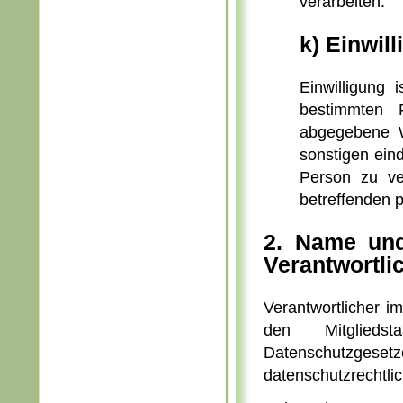
verarbeiten.
k) Einwil
Einwilligung 
bestimmten F
abgegebene W
sonstigen ein
Person zu ve
betreffenden 
2. Name und
Verantwortli
Verantwortlicher i
den Mitglieds
Datenschutzg
datenschutzrechtlic