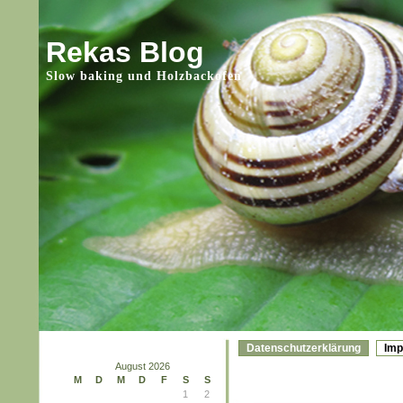
Rekas Blog
Slow baking und Holzbackofen
Datenschutzerklärung
Im
August 2026
M
D
M
D
F
S
S
1
2