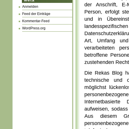
Meta
der Anschrift, E
Anmelden
Person, erfolgt s
Feed der Einträge
und in Übereins
Kommentar-Feed
landesspezifis
WordPress.org
Datenschutzerklär
Art, Umfang un
verarbeiteten pe
betroffene Person
zustehenden Rechte
Die Rekas Blog hat
technische und 
möglichst lückenlo
personenbezoge
Internetbasierte 
aufweisen, sodass 
Aus diesem Gru
personenbezogene