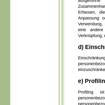
ausgeführt
Zusammenhang
Erfassen, di
Anpassung od
Verwendung, d
eine andere
Verknüpfung, 
d) Einsch
Einschränkun
personenbezog
einzuschränke
e) Profili
Profiling i
personenbez
personenbez