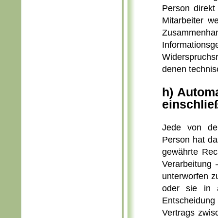
Person direkt
Mitarbeiter w
Zusammenh
Informationsg
Widerspruchsr
denen technis
h) Automa
einschließ
Jede von der
Person hat da
gewährte Rech
Verarbeitung 
unterworfen zu
oder sie in ä
Entscheidung 
Vertrags zwis