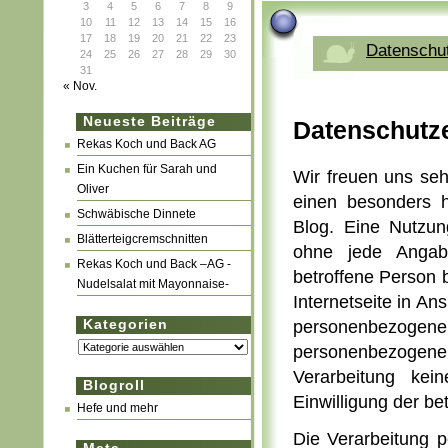
3
4
5
6
7
8
9
10
11
12
13
14
15
16
17
18
19
20
21
22
23
Datenschut
24
25
26
27
28
29
30
31
« Nov.
Neueste Beiträge
Datenschutz
Rekas Koch und Back AG
Ein Kuchen für Sarah und
Wir freuen uns seh
Oliver
einen besonders h
Schwäbische Dinnete
Blog. Eine Nutzun
Blätterteigcremschnitten
ohne jede Angab
Rekas Koch und Back –AG -
betroffene Person
Nudelsalat mit Mayonnaise-
Internetseite in A
Kategorien
personenbezogene
Kategorien
personenbezogene
Verarbeitung kei
Blogroll
Einwilligung der be
Hefe und mehr
Die Verarbeitung 