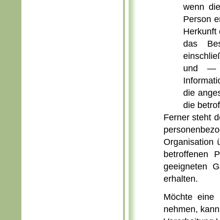
wenn die
Person e
Herkunft
das Bes
einschli
und — z
Informati
die anges
die betro
Ferner steht d
personenbezog
Organisation ü
betroffenen 
geeigneten G
erhalten.
Möchte eine 
nehmen, kann s