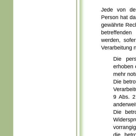
Jede von der
Person hat da
gewährte Rech
betreffende
werden, sofer
Verarbeitung ni
Die per
erhoben o
mehr not
Die betro
Verarbei
9 Abs. 2
anderweit
Die bet
Widerspr
vorrangi
die bet