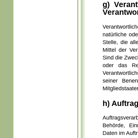
g) Verant
Verantwor
Verantwortlic
natürliche od
Stelle, die a
Mittel der Ve
Sind die Zwec
oder das Re
Verantwortli
seiner Bene
Mitgliedstaat
h) Auftra
Auftragsverar
Behörde, Ein
Daten im Auftr