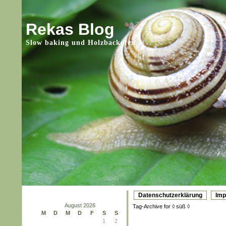
Rekas Blog
Slow baking und Holzbackofen
Datenschutzerklärung
Im
August 2026
Tag-Archive for ◊ süß ◊
M
D
M
D
F
S
S
1
2