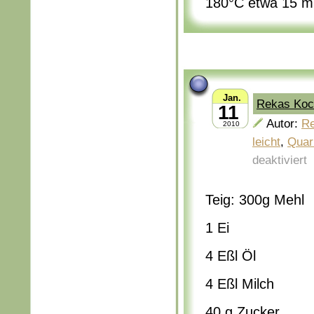
180°C etwa 15 mi
Jan.
Rekas Koc
11
Autor:
R
2010
leicht
,
Quar
deaktiviert
Teig: 300g Mehl
1 Ei
4 Eßl Öl
4 Eßl Milch
40 g Zucker