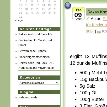
3
4
5
6
7
8
9
10
11
12
13
14
15
16
17
18
19
20
21
22
23
Feb.
Rekas Koc
09
24
25
26
27
28
29
30
31
Autor:
R
2010
« Nov.
für Kinder 
Neueste Beiträge
süß
|
Ko
Rekas Koch und Back AG
Ein Kuchen für Sarah und
Oliver
Schwäbische Dinnete
ergibt 12 Muffi
Blätterteigcremschnitten
12 dunkle Muffin
Rekas Koch und Back –AG -
Nudelsalat mit Mayonnaise-
500g Mehl T
Kategorien
15g Backpul
Kategorien
5g Salz
Blogroll
100g Öl
Hefe und mehr
100g Butter
3 Eier, Grö