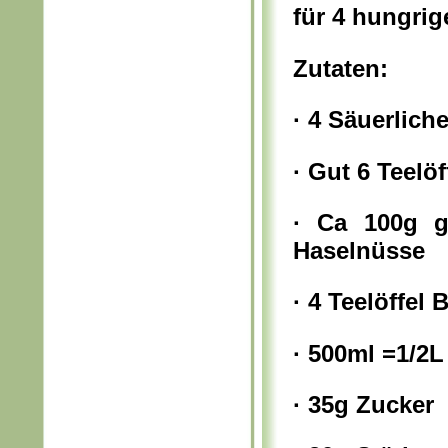
für 4 hungrig
Zutaten:
· 4 Säuerlich
· Gut 6 Teelö
· Ca 100g g
Haselnüsse
· 4 Teelöffel 
· 500ml =1/2L
· 35g Zucker