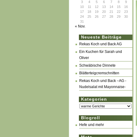
3
4
5
6
7
8
9
10
11
12
13
14
15
16
17
18
19
20
21
22
23
24
25
26
27
28
29
30
31
« Nov.
Neueste Beiträge
Rekas Koch und Back AG
Ein Kuchen für Sarah und
Oliver
Schwäbische Dinnete
Blätterteigcremschnitten
Rekas Koch und Back –AG -
Nudelsalat mit Mayonnaise-
Kategorien
Kategorien
Blogroll
Hefe und mehr