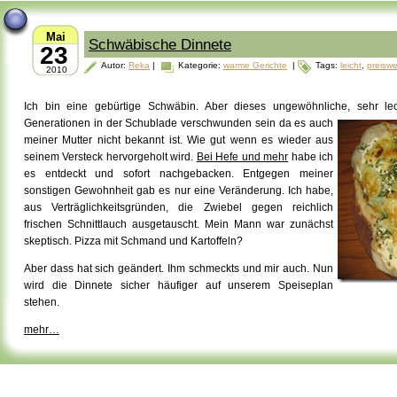
Mai
Schwäbische Dinnete
23
Autor:
Reka
|
Kategorie:
warme Gerichte
|
Tags:
leicht
,
preiswe
2010
Ich bin eine gebürtige Schwäbin. Aber dieses ungewöhnliche, sehr le
Generationen in der
Schublade verschwunden sein da es auch
meiner Mutter nicht bekannt ist. Wie gut wenn es wieder aus
seinem Versteck hervorgeholt wird.
Bei Hefe und mehr
habe ich
es entdeckt und sofort nachgebacken. Entgegen meiner
sonstigen Gewohnheit gab es nur eine Veränderung. Ich habe,
aus Verträglichkeitsgründen, die Zwiebel gegen reichlich
frischen Schnittlauch ausgetauscht. Mein Mann war zunächst
skeptisch. Pizza mit Schmand und Kartoffeln?
Aber dass hat sich geändert. Ihm schmeckts und mir auch. Nun
wird die Dinnete sicher häufiger auf unserem Speiseplan
stehen.
mehr…