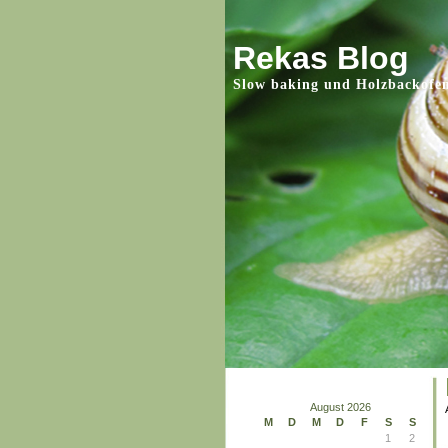
Rekas Blog
Slow baking und Holzbackofe
August 2026
M
D
M
D
F
S
S
1
2