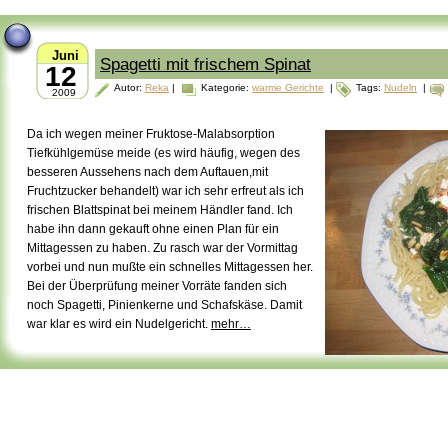
Juni
Spagetti mit frischem Spinat
12
Autor:
Reka
|
Kategorie:
warme Gerichte
|
Tags:
Nudeln
|
2009
Da ich wegen meiner Fruktose-Malabsorption
Tiefkühlgemüse meide (es wird häufig, wegen des
besseren Aussehens nach dem Auftauen,mit
Fruchtzucker behandelt) war ich sehr erfreut als ich
frischen Blattspinat bei meinem Händler fand. Ich
habe ihn dann gekauft ohne einen Plan für ein
Mittagessen zu haben. Zu rasch war der Vormittag
vorbei und nun mußte ein schnelles Mittagessen her.
Bei der Überprüfung meiner Vorräte fanden sich
noch Spagetti, Pinienkerne und Schafskäse. Damit
war klar es wird ein Nudelgericht.
mehr…