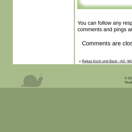
You can follow any res
comments and pings are
Comments are clo
«
Rekas Koch und Back –AG -Wür
© 20
Word