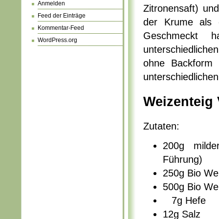
Anmelden
Zitronensaft) un
Feed der Einträge
der Krume als d
Kommentar-Feed
Geschmeckt h
WordPress.org
unterschiedlich
ohne Backform
unterschiedlichen
Weizenteig 
Zutaten:
200g milde
Führung)
250g Bio We
500g Bio We
7g Hefe
12g Salz