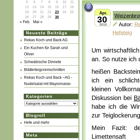
5
6
7
8
9
10
11
12
13
14
15
16
17
18
19
20
21
22
23
24
25
Apr.
Weizenbrot
30
26
27
28
29
30
« Feb.
Mai »
Autor:
R
2010
Hefeteig
Neueste Beiträge
Rekas Koch und Back AG
Ein Kuchen für Sarah und
Um wirtschaftlic
Oliver
an. So nutze ich
Schwäbische Dinnete
Blätterteigcremschnitten
heißen Backstei
Rekas Koch und Back –AG -
ich ein schlic
Nudelsalat mit Mayonnaise-
kleinen Vollkorn
Kategorien
Diskussion bei
B
Kategorien
habe ich die Wi
zur Teiglockerun
Blogroll
Hefe und mehr
Mein Fazit: de
Meta
Limettensaft