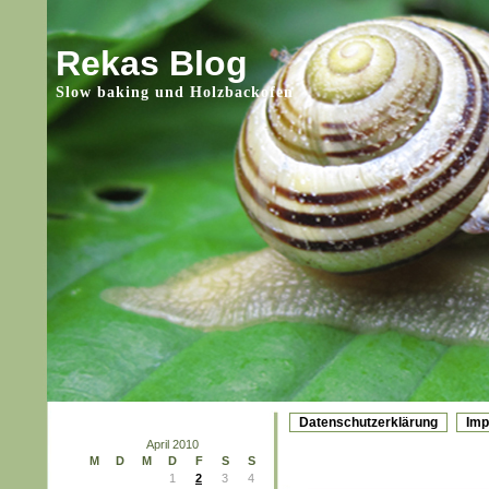
Rekas Blog
Slow baking und Holzbackofen
Datenschutzerklärung
Im
April 2010
M
D
M
D
F
S
S
1
2
3
4