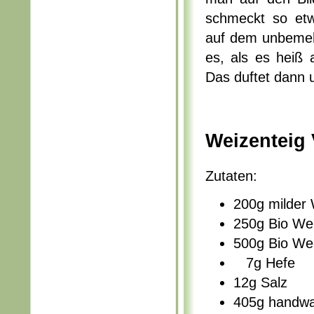
schmeckt so etw
auf dem unbemeh
es, als es heiß
Das duftet dann u
Weizenteig 
Zutaten:
200g milder
250g Bio We
500g Bio We
7g Hefe
12g Salz
405g handw