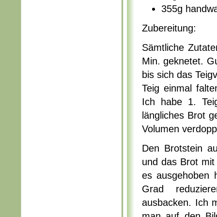
355g handw
Zubereitung:
Sämtliche Zutat
Min. geknetet. G
bis sich das Tei
Teig einmal falt
Ich habe 1. Tei
längliches Brot 
Volumen verdoppe
Den Brotstein a
und das Brot mi
es ausgehoben h
Grad reduzie
ausbacken. Ich 
man auf den Bil